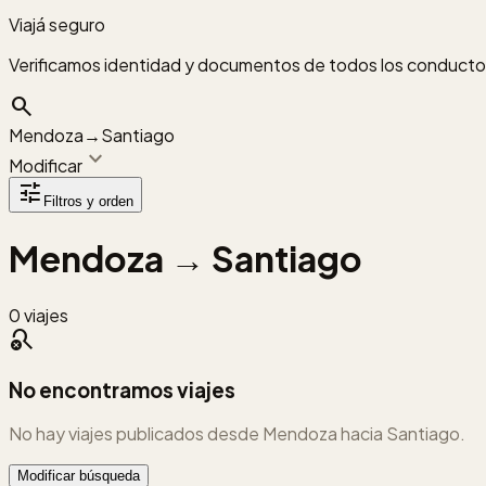
Viajá seguro
Verificamos identidad y documentos de todos los conductore
search
Mendoza
→
Santiago
expand_more
Modificar
tune
Filtros y orden
Mendoza
→
Santiago
0 viajes
search_off
No encontramos viajes
No hay viajes publicados
desde Mendoza
hacia Santiago
.
Modificar búsqueda