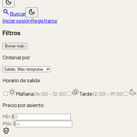
dark_mode
search
dark_mode
Buscar
Iniciar sesión
Registrarse
Filtros
Borrar todo
Ordenar por
Horario de salida
wb_sunny
partly_cloudy_day
bedtime
Mañana
06:00 – 12:00
Tarde
12:00 – 19:00
Precio por asiento
Mín $
Máx $
verified_user