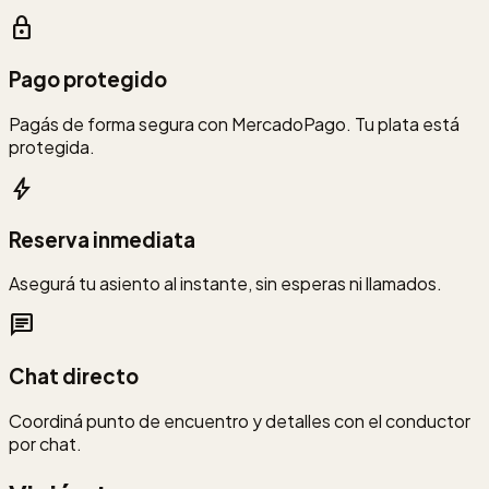
lock
Pago protegido
Pagás de forma segura con MercadoPago. Tu plata está
protegida.
bolt
Reserva inmediata
Asegurá tu asiento al instante, sin esperas ni llamados.
chat
Chat directo
Coordiná punto de encuentro y detalles con el conductor
por chat.