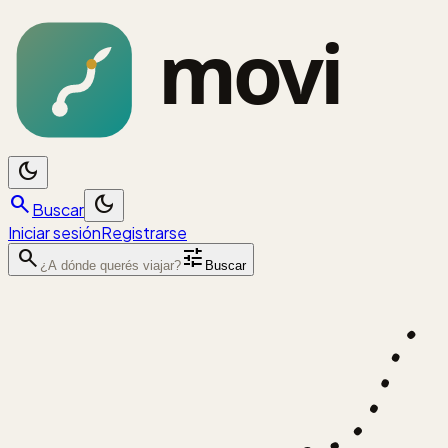
dark_mode
search
dark_mode
Buscar
Iniciar sesión
Registrarse
search
tune
¿A dónde querés viajar?
Buscar