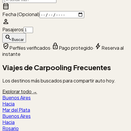
calendar_month
Fecha (Opcional)
person
Pasajeros
search
Buscar
verified_user
lock
bolt
Perfiles verificados
·
Pago protegido
·
Reserva al
instante
Viajes de Carpooling Frecuentes
Los destinos más buscados para compartir auto hoy.
Explorar todo →
Buenos Aires
Hacia
Mar del Plata
Buenos Aires
Hacia
Rosario