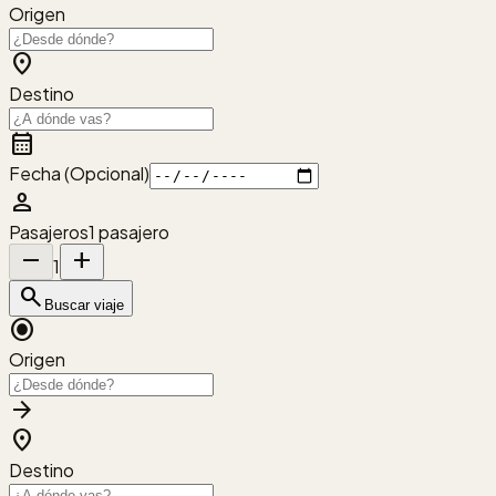
Origen
location_on
Destino
calendar_month
Fecha (Opcional)
person
Pasajeros
1
pasajero
remove
add
1
search
Buscar viaje
radio_button_checked
Origen
arrow_forward
location_on
Destino