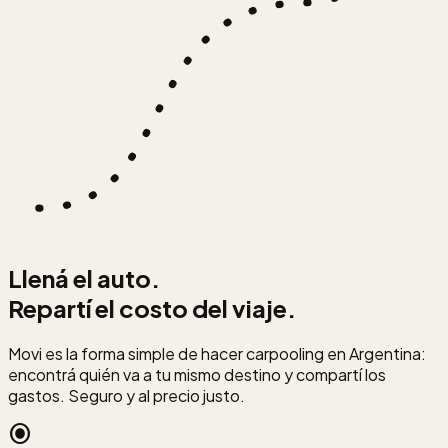
Llená el auto.
Repartí el costo del viaje.
Movi es la forma simple de hacer carpooling en Argentina:
encontrá quién va a tu mismo destino y compartí los
gastos. Seguro y al precio justo.
radio_button_checked