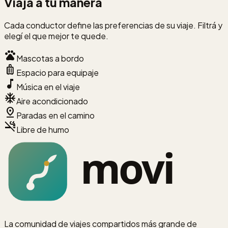
Viajá a tu manera
Cada conductor define las preferencias de su viaje. Filtrá y
elegí el que mejor te quede.
pets
Mascotas a bordo
luggage
Espacio para equipaje
music_note
Música en el viaje
ac_unit
Aire acondicionado
pin_drop
Paradas en el camino
smoke_free
Libre de humo
La comunidad de viajes compartidos más grande de