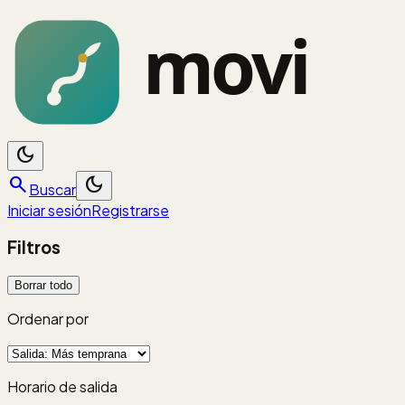
dark_mode
search
dark_mode
Buscar
Iniciar sesión
Registrarse
Filtros
Borrar todo
Ordenar por
Horario de salida