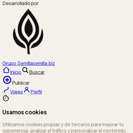
Desarrollado por
Grupo Semilla
semilla.biz
Inicio
Buscar
Publicar
Viajes
Perfil
cookie
Usamos cookies
Utilizamos cookies propias y de terceros para mejorar tu
experiencia, analizar el tráfico y personalizar el contenido.