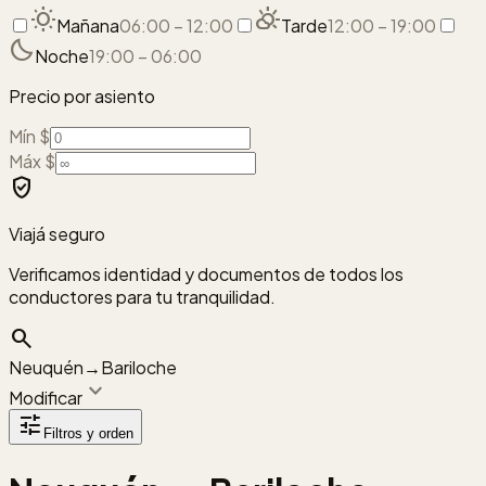
wb_sunny
partly_cloudy_day
Mañana
06:00 – 12:00
Tarde
12:00 – 19:00
bedtime
Noche
19:00 – 06:00
Precio por asiento
Mín $
Máx $
verified_user
Viajá seguro
Verificamos identidad y documentos de todos los
conductores para tu tranquilidad.
search
Neuquén
→
Bariloche
expand_more
Modificar
tune
Filtros y orden